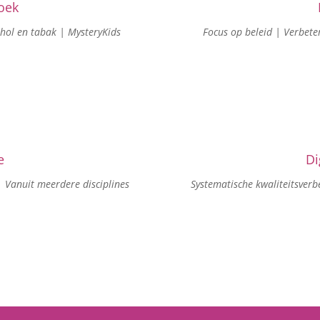
oek
ohol en tabak | MysteryKids
Focus op beleid | Verbeter
e
Di
| Vanuit meerdere disciplines
Systematische kwaliteitsverbe