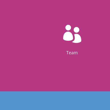

Team